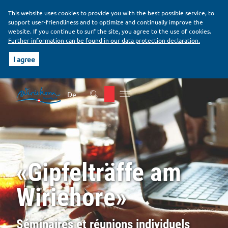
This website uses cookies to provide you with the best possible service, to
support user-friendliness and to optimize and continually improve the
website. If you continue to surf the site, you agree to the use of cookies.
Further information can be found in our data protection declaration.
I agree
H
B
e
o
De
a
d
d
y
e
r
«Gipfelträffe am
Wiriehore»
Séminaires et réunions individuels