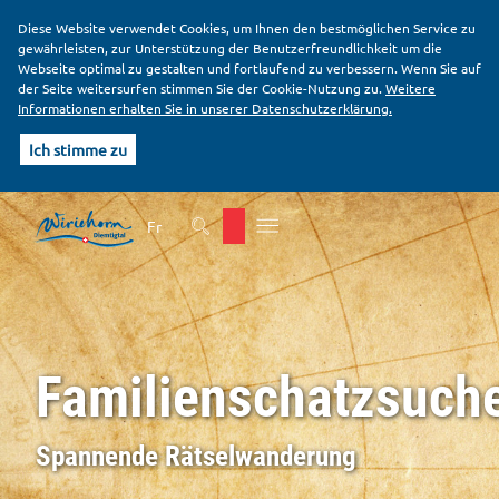
Diese Website verwendet Cookies, um Ihnen den bestmöglichen Service zu
gewährleisten, zur Unterstützung der Benutzerfreundlichkeit um die
Webseite optimal zu gestalten und fortlaufend zu verbessern. Wenn Sie auf
der Seite weitersurfen stimmen Sie der Cookie-Nutzung zu.
Weitere
Informationen erhalten Sie in unserer Datenschutzerklärung.
Ich stimme zu
K
H
o
a
Fr
p
u
f
p
b
t
e
i
r
n
e
h
Familienschatzsuch
i
a
c
l
h
t
Spannende Rätselwanderung