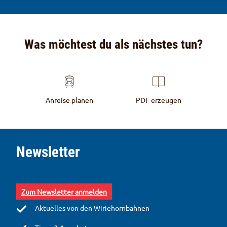
Was möchtest du als nächstes tun?
Anreise planen
PDF erzeugen
S
e
Newsletter
i
t
e
n
Zum Newsletter anmelden
a
b
Aktuelles von den Wiriehornbahnen
s
c