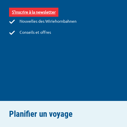
e
r
S'inscrire à la newsletter
Nouvelles des Wiriehornbahnen
Conseils et offres
Planifier un voyage