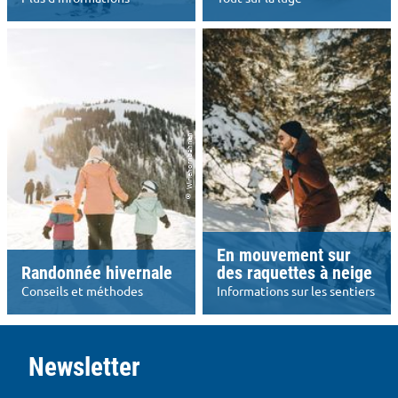
© Wiriehornbahnen
En mouvement sur
Randonnée hivernale
des raquettes à neige
Conseils et méthodes
Informations sur les sentiers
F
o
Newsletter
o
t