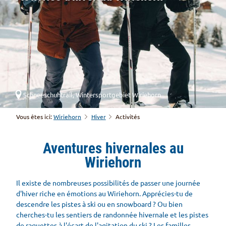
Schneeschuhtrail, Wintersportgebiet Wiriehorn
Vous êtes ici:
Wiriehorn
Hiver
Activités
Aventures hivernales au
Wiriehorn
Il existe de nombreuses possibilités de passer une journée
d'hiver riche en émotions au Wiriehorn. Apprécies-tu de
descendre les pistes à ski ou en snowboard ? Ou bien
cherches-tu les sentiers de randonnée hivernale et les pistes
de raquettes à l'écart de l'agitation du ski ? Les familles