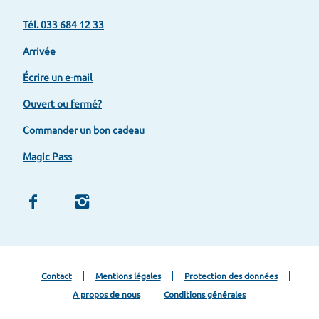
Tél. 033 684 12 33
Arrivée
Écrire un e-mail
Ouvert ou fermé?
Commander un bon cadeau
Magic Pass
Z
Z
u
u
r
r
F
I
a
n
c
s
Contact
Mentions légales
Protection des données
e
t
A propos de nous
Conditions générales
b
a