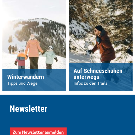
© Wiriehornbahnen
Auf Schneeschuhen
Winterwandern
unterwegs
Tipps und Wege
Infos zu den Trails
S
e
Newsletter
i
t
e
n
Zum Newsletter anmelden
a