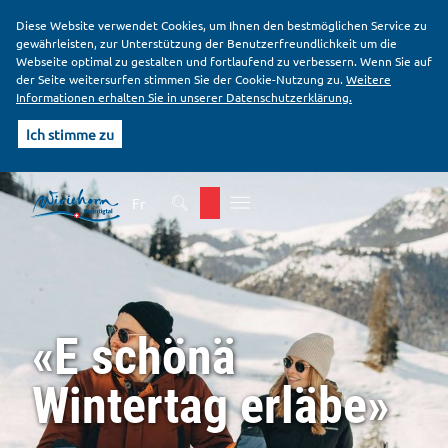
Diese Website verwendet Cookies, um Ihnen den bestmöglichen Service zu
gewährleisten, zur Unterstützung der Benutzerfreundlichkeit um die
Webseite optimal zu gestalten und fortlaufend zu verbessern. Wenn Sie auf
der Seite weitersurfen stimmen Sie der Cookie-Nutzung zu.
Weitere
Informationen erhalten Sie in unserer Datenschutzerklärung.
Ich stimme zu
K
H
o
a
Fr
p
u
f
p
b
t
e
i
r
n
e
h
«E schönä
i
a
c
l
h
t
Wintertag erläbe»