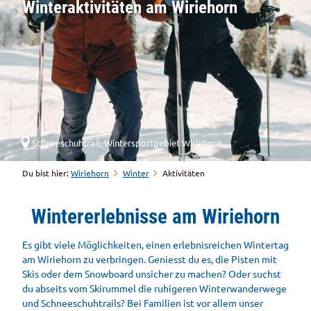
Winteraktivitäten am Wiriehorn
Schneeschuhtrail, Wintersportgebiet Wiriehorn
Du bist hier:
Wiriehorn
Winter
Aktivitäten
Wintererlebnisse am Wiriehorn
Es gibt viele Möglichkeiten, einen erlebnisreichen Wintertag
am Wiriehorn zu verbringen. Geniesst du es, die Pisten mit
Skis oder dem Snowboard unsicher zu machen? Oder suchst
du abseits vom Skirummel die ruhigeren Winterwanderwege
und Schneeschuhtrails? Bei Familien ist vor allem unser