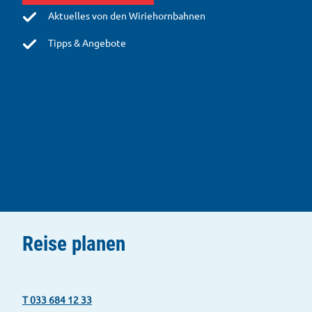
b
Aktuelles von den Wiriehornbahnen
s
c
Tipps & Angebote
h
l
u
s
s
Reise planen
T 033 684 12 33