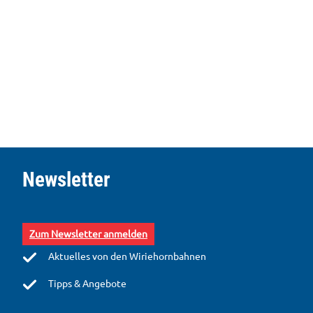
S
e
Newsletter
i
t
e
n
Zum Newsletter anmelden
a
b
Aktuelles von den Wiriehornbahnen
s
c
Tipps & Angebote
h
l