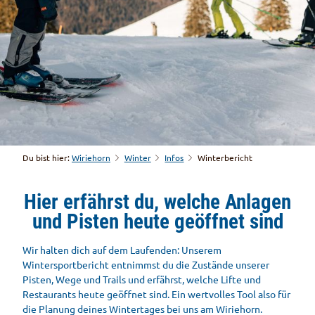
Du bist hier:
Wiriehorn
Winter
Infos
Winterbericht
Hier erfährst du, welche Anlagen
und Pisten heute geöffnet sind
Wir halten dich auf dem Laufenden: Unserem
Wintersportbericht entnimmst du die Zustände unserer
Pisten, Wege und Trails und erfährst, welche Lifte und
Restaurants heute geöffnet sind. Ein wertvolles Tool also für
die Planung deines Wintertages bei uns am Wiriehorn.