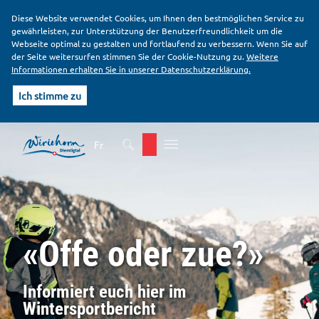
Diese Website verwendet Cookies, um Ihnen den bestmöglichen Service zu
gewährleisten, zur Unterstützung der Benutzerfreundlichkeit um die
Webseite optimal zu gestalten und fortlaufend zu verbessern. Wenn Sie auf
der Seite weitersurfen stimmen Sie der Cookie-Nutzung zu.
Weitere
Informationen erhalten Sie in unserer Datenschutzerklärung.
Ich stimme zu
K
H
o
a
Fr
p
u
f
p
b
t
e
i
r
n
e
h
«Offe oder zue?»
i
a
c
l
h
t
Informiert euch hier im
Wintersportbericht