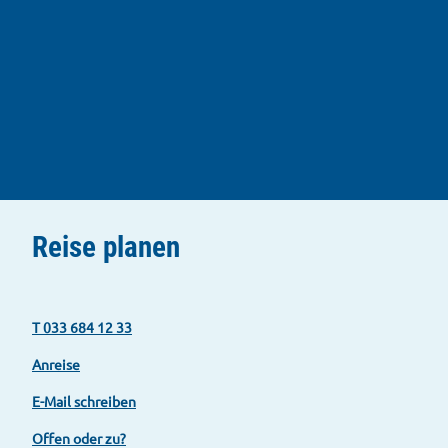
u
s
s
Reise planen
T 033 684 12 33
Anreise
E-Mail schreiben
Offen oder zu?