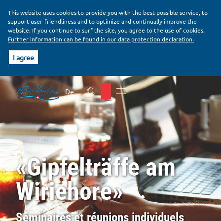
This website uses cookies to provide you with the best possible service, to
support user-friendliness and to optimize and continually improve the
website. If you continue to surf the site, you agree to the use of cookies.
Further information can be found in our data protection declaration.
I agree
H
B
e
o
De
a
d
d
y
e
r
«Gipfelträffe am
Wiriehore»
Séminaires et réunions individuels