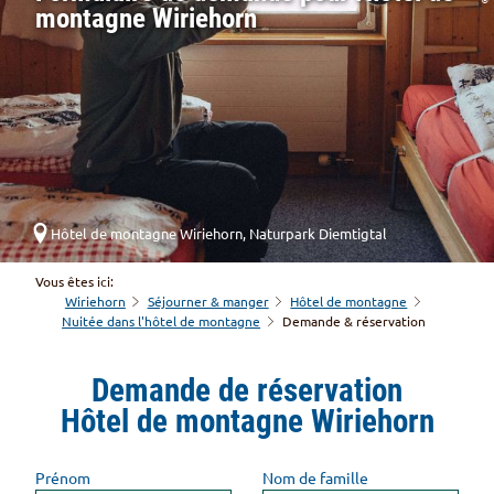
montagne Wiriehorn
Hôtel de montagne Wiriehorn, Naturpark Diemtigtal
Vous êtes ici:
Wiriehorn
Séjourner & manger
Hôtel de montagne
Nuitée dans l'hôtel de montagne
Demande & réservation
Demande de réservation
Hôtel de montagne Wiriehorn
Prénom
Nom de famille