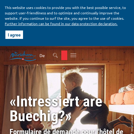
This website uses cookies to provide you with the best possible service, to
support user-friendliness and to optimize and continually improve the
website. If you continue to surf the site, you agree to the use of cookies.
Further information can be found in our data protection declaration.
I agree
H
B
e
o
De
a
d
d
y
e
r
«Intressiert are
Buechig?»
© Wiriehornbahnen
Formulaire de demande pour l'hôtel de