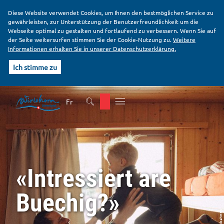
Diese Website verwendet Cookies, um Ihnen den bestmöglichen Service zu
gewährleisten, zur Unterstützung der Benutzerfreundlichkeit um die
Webseite optimal zu gestalten und fortlaufend zu verbessern. Wenn Sie auf
der Seite weitersurfen stimmen Sie der Cookie-Nutzung zu.
Weitere
Informationen erhalten Sie in unserer Datenschutzerklärung.
Ich stimme zu
K
H
o
a
Fr
p
u
f
p
b
t
e
i
r
n
e
h
«Intressiert are
i
a
c
l
h
t
Buechig?»