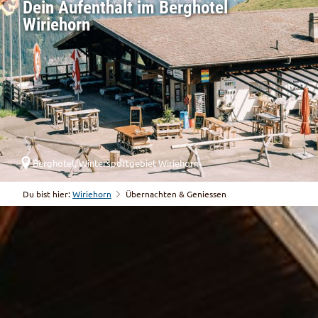
Dein Aufenthalt im Berghotel
Wiriehorn
Berghotel, Wintersportgebiet Wiriehorn
Du bist hier:
Wiriehorn
Übernachten & Geniessen