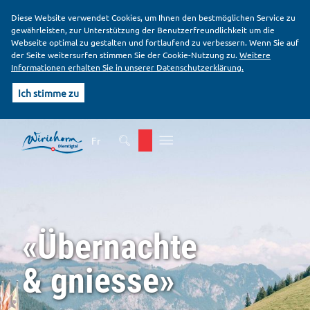
Diese Website verwendet Cookies, um Ihnen den bestmöglichen Service zu
gewährleisten, zur Unterstützung der Benutzerfreundlichkeit um die
Webseite optimal zu gestalten und fortlaufend zu verbessern. Wenn Sie auf
der Seite weitersurfen stimmen Sie der Cookie-Nutzung zu.
Weitere
Informationen erhalten Sie in unserer Datenschutzerklärung.
Ich stimme zu
K
H
o
a
Fr
p
u
f
p
b
t
e
i
r
n
e
h
«Übernachte
i
a
c
l
h
t
& gniesse»