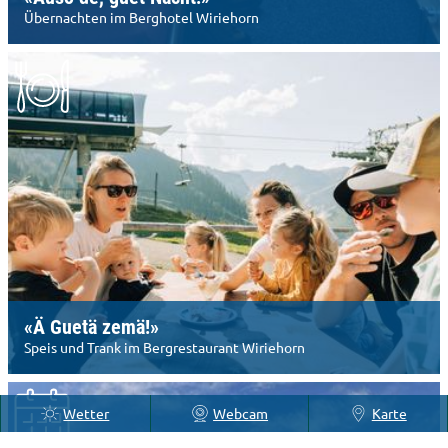
Übernachten im Berghotel Wiriehorn
«Ä Guetä zemä!»
Speis und Trank im Bergrestaurant Wiriehorn
Wetter
Webcam
Karte